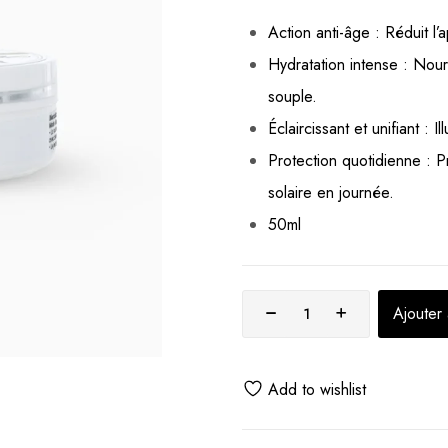
5 basé sur
notation client
Action anti-âge : Réduit l’
Hydratation intense : Nou
souple.
Éclaircissant et unifiant : 
Protection quotidienne : Pr
solaire en journée.
50ml
Ajouter
Add to wishlist