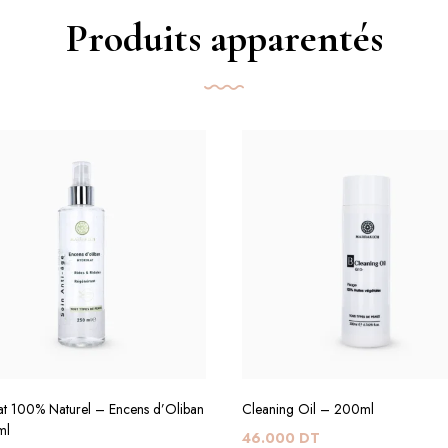
Produits apparentés
at 100% Naturel – Encens d’Oliban
Cleaning Oil – 200ml
ml
46.000
DT