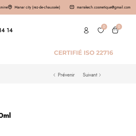
Amine
Manar city (rez-de-chaussée)
marrakech.cosmetique@gmail.com
0
0
14 14
Prévenir
Suivant
0ml