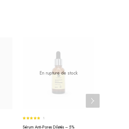
En rupture de stock
Sérum Nila – 
1
Éclaircissant
Note
5.00
Sérum Anti-Pores Dilatés – 5%
sur 5