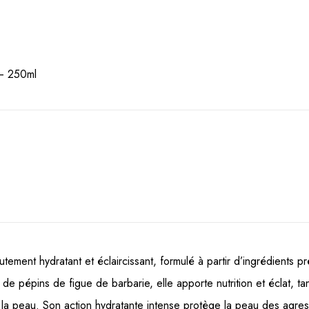
 – 250ml
utement hydratant et éclaircissant, formulé à partir d’ingrédients p
le de pépins de figue de barbarie, elle apporte nutrition et éclat, ta
t la peau. Son action hydratante intense protège la peau des agres