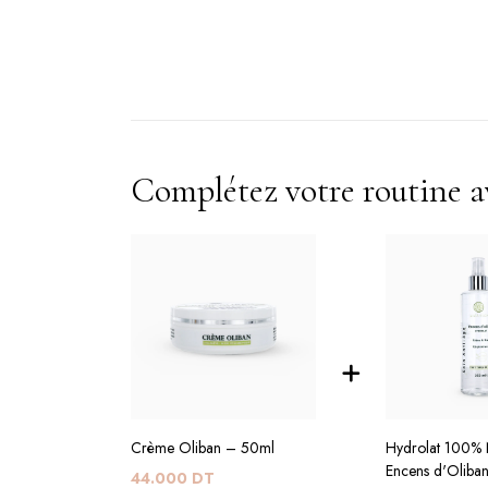
Complétez votre routine av
Crème Oliban – 50ml
Hydrolat 100% 
Encens d'Oliba
44.000
DT