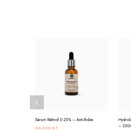
Sérum Rétinol 0.25% – Anti-Rides
Hydrol
– 250
66.000
DT