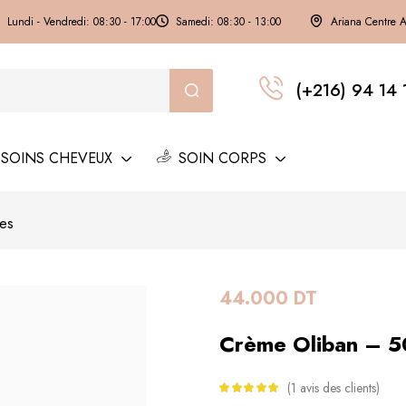
Lundi - Vendredi: 08:30 - 17:00
Samedi: 08:30 - 13:00
Ariana Centre 
(+216) 94 14 
SOINS CHEVEUX
SOIN CORPS
es
44.000
DT
Crème Oliban – 5
1
avis des clients
Noté
5.00
sur