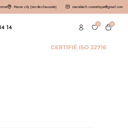
Amine
Manar city (rez-de-chaussée)
marrakech.cosmetique@gmail.com
0
0
14 14