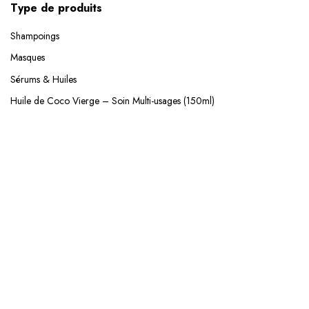
Type de produits
Shampoings
S'inscrire
Masques
Sérums & Huiles
Huile de Coco Vierge – Soin Multi-usages (150ml)
Souvenez-vous de moi
Mot de passe perdu ?
Se connecter
Créer un compte